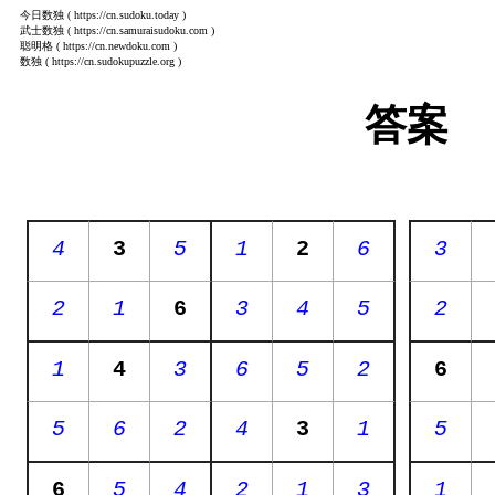
今日数独
( https://cn.sudoku.today )
武士数独
( https://cn.samuraisudoku.com )
聪明格
( https://cn.newdoku.com )
数独
( https://cn.sudokupuzzle.org )
答案