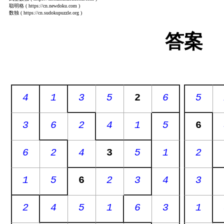
聪明格
( https://cn.newdoku.com )
数独
( https://cn.sudokupuzzle.org )
答案