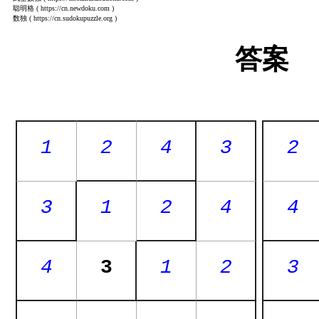
聪明格
( https://cn.newdoku.com )
数独
( https://cn.sudokupuzzle.org )
答案