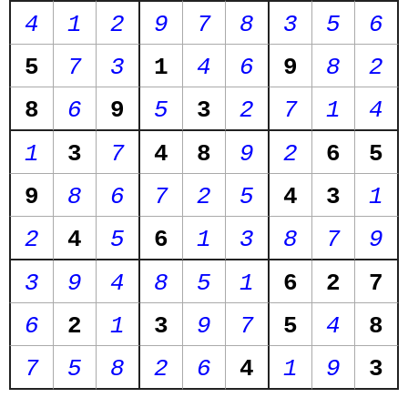
4
1
2
9
7
8
3
5
6
5
7
3
1
4
6
9
8
2
8
6
9
5
3
2
7
1
4
1
3
7
4
8
9
2
6
5
9
8
6
7
2
5
4
3
1
2
4
5
6
1
3
8
7
9
3
9
4
8
5
1
6
2
7
6
2
1
3
9
7
5
4
8
7
5
8
2
6
4
1
9
3