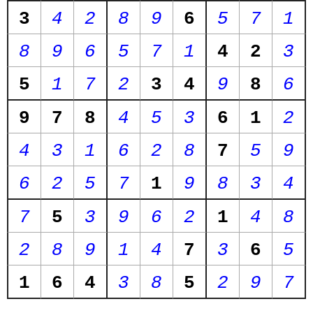
3
4
2
8
9
6
5
7
1
8
9
6
5
7
1
4
2
3
5
1
7
2
3
4
9
8
6
9
7
8
4
5
3
6
1
2
4
3
1
6
2
8
7
5
9
6
2
5
7
1
9
8
3
4
7
5
3
9
6
2
1
4
8
2
8
9
1
4
7
3
6
5
1
6
4
3
8
5
2
9
7