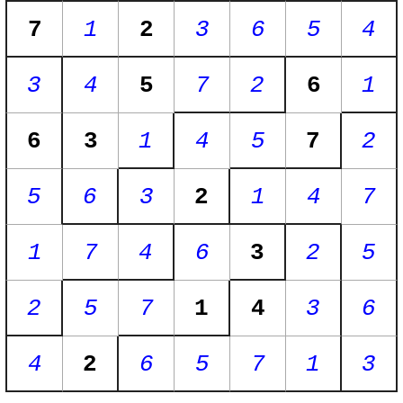
7
1
2
3
6
5
4
3
4
5
7
2
6
1
6
3
1
4
5
7
2
5
6
3
2
1
4
7
1
7
4
6
3
2
5
2
5
7
1
4
3
6
4
2
6
5
7
1
3