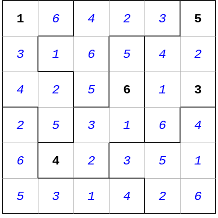
1
6
4
2
3
5
3
1
6
5
4
2
4
2
5
6
1
3
2
5
3
1
6
4
6
4
2
3
5
1
5
3
1
4
2
6